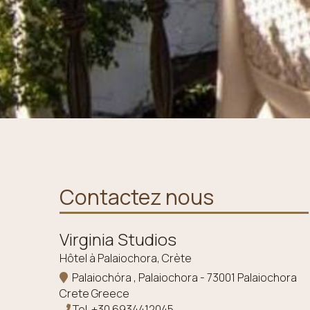
Contactez nous
Virginia Studios
Hôtel à Palaiochora, Crète
Palaiochóra , Palaiochora - 73001 Palaiochora
Crete Greece
Tel.
+30 6934412045